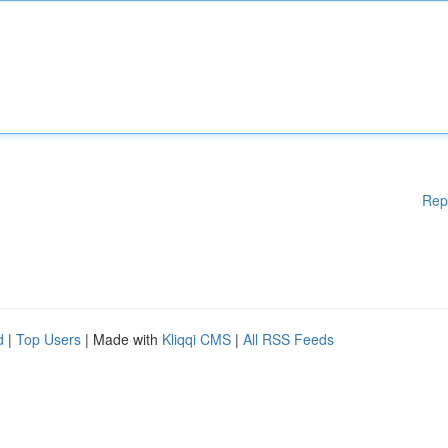
Rep
d
|
Top Users
| Made with
Kliqqi CMS
|
All RSS Feeds