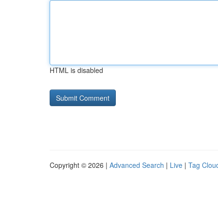
HTML is disabled
Copyright © 2026 |
Advanced Search
|
Live
|
Tag Clou