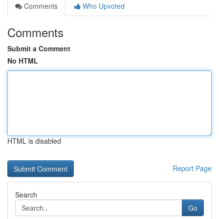
Comments
Who Upvoted
Comments
Submit a Comment
No HTML
HTML is disabled
Report Page
Search
Go