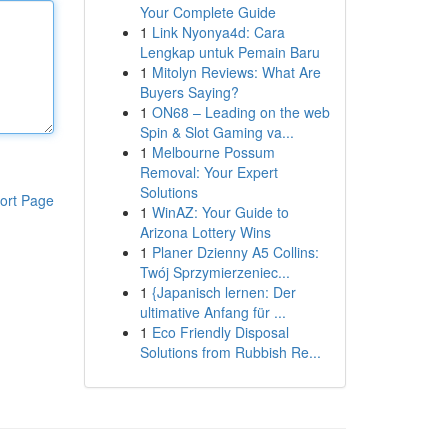
Your Complete Guide
1
Link Nyonya4d: Cara
Lengkap untuk Pemain Baru
1
Mitolyn Reviews: What Are
Buyers Saying?
1
ON68 – Leading on the web
Spin & Slot Gaming va...
1
Melbourne Possum
Removal: Your Expert
Solutions
ort Page
1
WinAZ: Your Guide to
Arizona Lottery Wins
1
Planer Dzienny A5 Collins:
Twój Sprzymierzeniec...
1
{Japanisch lernen: Der
ultimative Anfang für ...
1
Eco Friendly Disposal
Solutions from Rubbish Re...