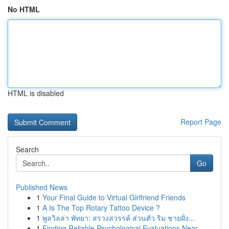
No HTML
HTML is disabled
Report Page
Search
Go
Published News
1
Your Final Guide to Virtual Girlfriend Friends
1
A Is The Top Rotary Tattoo Device ?
1
พูลวิลล่า พัทยา: สรวงสวรรค์ ส่วนตัว ริม ชายฝั่ง...
1
Finding Reliable Psychological Evaluations Near...