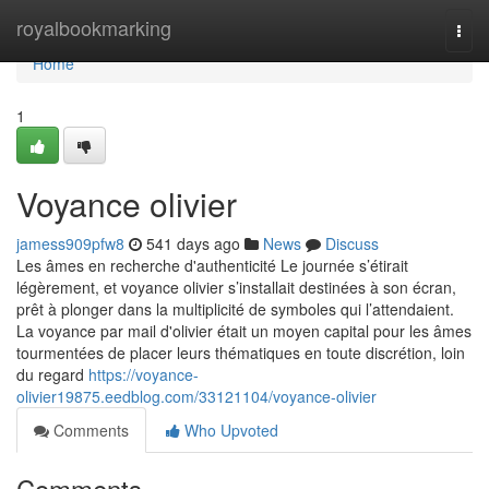
Home
royalbookmarking
Togg
navi
Home
1
Voyance olivier
jamess909pfw8
541 days ago
News
Discuss
Les âmes en recherche d'authenticité Le journée s’étirait
légèrement, et voyance olivier s’installait destinées à son écran,
prêt à plonger dans la multiplicité de symboles qui l’attendaient.
La voyance par mail d'olivier était un moyen capital pour les âmes
tourmentées de placer leurs thématiques en toute discrétion, loin
du regard
https://voyance-
olivier19875.eedblog.com/33121104/voyance-olivier
Comments
Who Upvoted
Comments