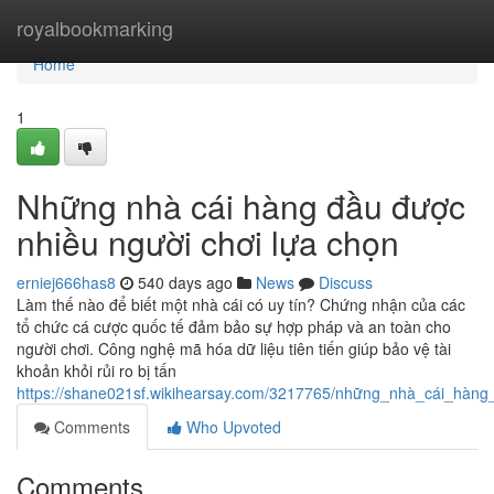
Home
royalbookmarking
Home
1
Những nhà cái hàng đầu được
nhiều người chơi lựa chọn
erniej666has8
540 days ago
News
Discuss
Làm thế nào để biết một nhà cái có uy tín? Chứng nhận của các
tổ chức cá cược quốc tế đảm bảo sự hợp pháp và an toàn cho
người chơi. Công nghệ mã hóa dữ liệu tiên tiến giúp bảo vệ tài
khoản khỏi rủi ro bị tấn
https://shane021sf.wikihearsay.com/3217765/những_nhà_cái_hàn
Comments
Who Upvoted
Comments