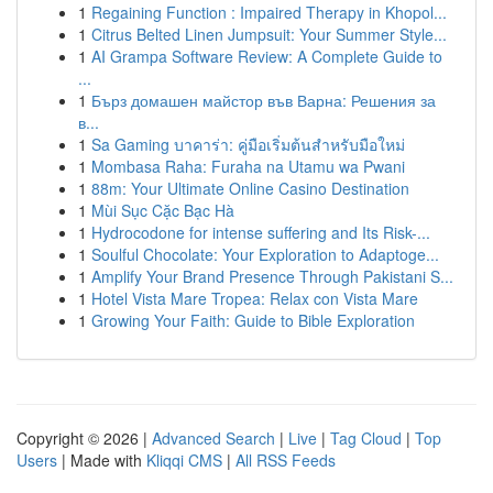
1
Regaining Function : Impaired Therapy in Khopol...
1
Citrus Belted Linen Jumpsuit: Your Summer Style...
1
AI Grampa Software Review: A Complete Guide to
...
1
Бърз домашен майстор във Варна: Решения за
в...
1
Sa Gaming บาคาร่า: คู่มือเริ่มต้นสำหรับมือใหม่
1
Mombasa Raha: Furaha na Utamu wa Pwani
1
88m: Your Ultimate Online Casino Destination
1
Mùi Sục Cặc Bạc Hà
1
Hydrocodone for intense suffering and Its Risk-...
1
Soulful Chocolate: Your Exploration to Adaptoge...
1
Amplify Your Brand Presence Through Pakistani S...
1
Hotel Vista Mare Tropea: Relax con Vista Mare
1
Growing Your Faith: Guide to Bible Exploration
Copyright © 2026 |
Advanced Search
|
Live
|
Tag Cloud
|
Top
Users
| Made with
Kliqqi CMS
|
All RSS Feeds