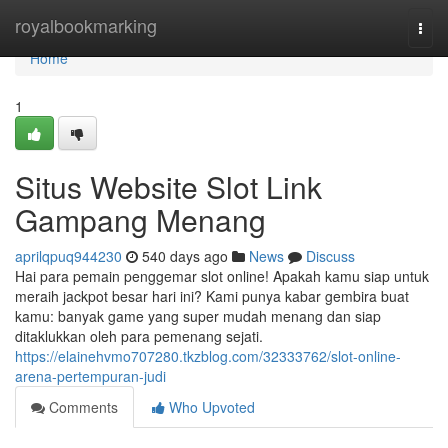
Home
royalbookmarking
Togg
navi
Home
1
Situs Website Slot Link
Gampang Menang
aprilqpuq944230
540 days ago
News
Discuss
Hai para pemain penggemar slot online! Apakah kamu siap untuk
meraih jackpot besar hari ini? Kami punya kabar gembira buat
kamu: banyak game yang super mudah menang dan siap
ditaklukkan oleh para pemenang sejati.
https://elainehvmo707280.tkzblog.com/32333762/slot-online-
arena-pertempuran-judi
Comments
Who Upvoted