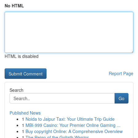
No HTML
HTML is disabled
Report Page
Search
Go
Published News
1
Noida to Jaipur Taxi: Your Ultimate Trip Guide
1
MBI-999 Casino: Your Premier Online Gaming ...
1
Buy copyright Online: A Comprehensive Overview
1
The Reign of the Goliath Warrior