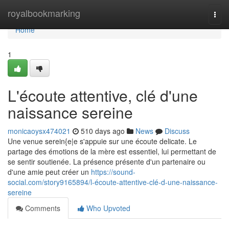
Home
royalbookmarking
Togg
navi
Home
1
L'écoute attentive, clé d'une
naissance sereine
monicaoysx474021
510 days ago
News
Discuss
Une venue serein{e|e s'appuie sur une écoute delicate. Le
partage des émotions de la mère est essentiel, lui permettant de
se sentir soutienée. La présence présente d'un partenaire ou
d'une amie peut créer un
https://sound-
social.com/story9165894/l-écoute-attentive-clé-d-une-naissance-
sereine
Comments
Who Upvoted