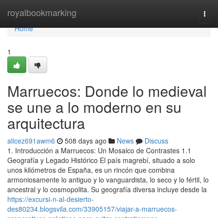
Home
royalbookmarking
Togg
navi
Home
1
Marruecos: Donde lo medieval
se une a lo moderno en su
arquitectura
alicez691awm6
508 days ago
News
Discuss
1. Introducción a Marruecos: Un Mosaico de Contrastes 1.1
Geografía y Legado Histórico El país magrebí, situado a solo
unos kilómetros de España, es un rincón que combina
armoniosamente lo antiguo y lo vanguardista, lo seco y lo fértil, lo
ancestral y lo cosmopolita. Su geografía diversa incluye desde la
https://excursi-n-al-desierto-
des80234.blogsvila.com/33905157/viajar-a-marruecos-