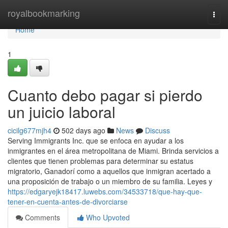
Home
royalbookmarking
Togg
navi
Home
1
Cuanto debo pagar si pierdo
un juicio laboral
cicilg677mjh4
502 days ago
News
Discuss
Serving Immigrants Inc. que se enfoca en ayudar a los
inmigrantes en el área metropolitana de Miami. Brinda servicios a
clientes que tienen problemas para determinar su estatus
migratorio, Ganadorí como a aquellos que inmigran acertado a
una proposición de trabajo o un miembro de su familia. Leyes y
https://edgaryejk18417.luwebs.com/34533718/que-hay-que-
tener-en-cuenta-antes-de-divorciarse
Comments
Who Upvoted