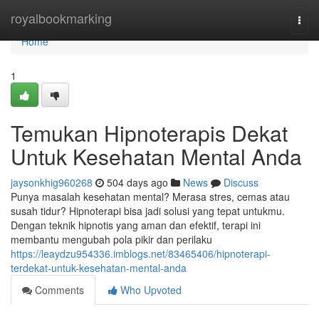
Home
royalbookmarking
Togg
navi
Home
1
Temukan Hipnoterapis Dekat
Untuk Kesehatan Mental Anda
jaysonkhig960268
504 days ago
News
Discuss
Punya masalah kesehatan mental? Merasa stres, cemas atau
susah tidur? Hipnoterapi bisa jadi solusi yang tepat untukmu.
Dengan teknik hipnotis yang aman dan efektif, terapi ini
membantu mengubah pola pikir dan perilaku
https://leaydzu954336.imblogs.net/83465406/hipnoterapi-
terdekat-untuk-kesehatan-mental-anda
Comments
Who Upvoted