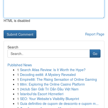
HTML is disabled
Report Page
Search
Go
Published News
1
Search Atlas Review: Is It Worth the Hype?
1
Decoding ee88: A Mystery Revealed
1
Empire88: The Rising Sensation of Online Gaming
1
88m: Exploring the Online Casino Platform
1
24club Sàn Giải Trí Dẫn Đầu Việt Nam
1
İstanbul'da Escort Hizmetleri
1
SEO: Your Website's Visibility Blueprint
1
Guia definitivo de cupom de desconto e cupom m...