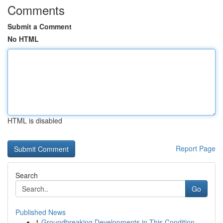
Comments
Submit a Comment
No HTML
HTML is disabled
Report Page
Search
Go
Published News
1
Groundbreaking Developments in This Condition