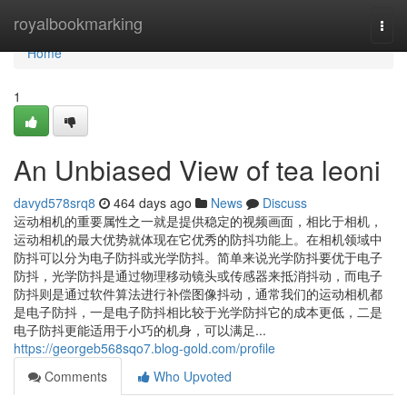
Home
royalbookmarking
Togg
navi
Home
1
An Unbiased View of tea leoni
davyd578srq8
464 days ago
News
Discuss
运动相机的重要属性之一就是提供稳定的视频画面，相比于相机，
运动相机的最大优势就体现在它优秀的防抖功能上。在相机领域中
防抖可以分为电子防抖或光学防抖。简单来说光学防抖要优于电子
防抖，光学防抖是通过物理移动镜头或传感器来抵消抖动，而电子
防抖则是通过软件算法进行补偿图像抖动，通常我们的运动相机都
是电子防抖，一是电子防抖相比较于光学防抖它的成本更低，二是
电子防抖更能适用于小巧的机身，可以满足...
https://georgeb568sqo7.blog-gold.com/profile
Comments
Who Upvoted