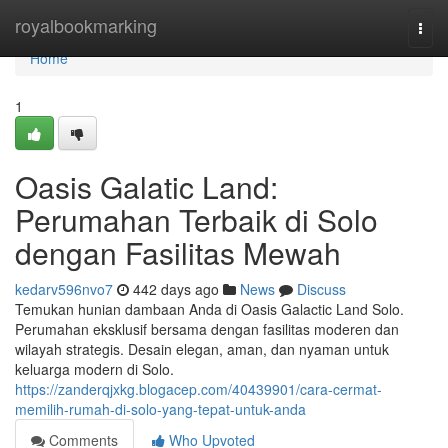
Home
royalbookmarking
Togg
navi
Home
1
Oasis Galatic Land:
Perumahan Terbaik di Solo
dengan Fasilitas Mewah
kedarv596nvo7
442 days ago
News
Discuss
Temukan hunian dambaan Anda di Oasis Galactic Land Solo.
Perumahan eksklusif bersama dengan fasilitas moderen dan
wilayah strategis. Desain elegan, aman, dan nyaman untuk
keluarga modern di Solo.
https://zanderqjxkg.blogacep.com/40439901/cara-cermat-
memilih-rumah-di-solo-yang-tepat-untuk-anda
Comments
Who Upvoted