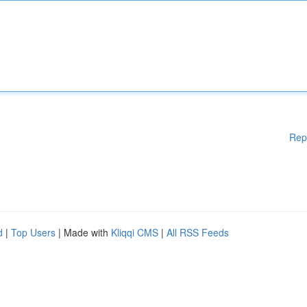
Rep
d
|
Top Users
| Made with
Kliqqi CMS
|
All RSS Feeds