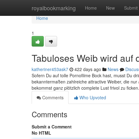
Home
royalbookmarking
Home
New
Submit
Home
1
Tabuloses Weib wird auf 
katheriner453ask7
422 days ago
News
Discus
Sofern Du auf tolle Pornofilme Bock hast, musst Du 
bekanntermaßen zahlreiche attractive Weiber, die nur
bekommst ganz plötzlich complete Lust frivol zu ficke
Comments
Who Upvoted
Comments
Submit a Comment
No HTML