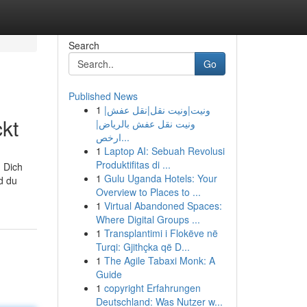
Search
Go
Published News
1
ونيت|ونيت نقل|نقل عفش|
kt
ونيت نقل عفش بالرياض|
ارخص...
1
Laptop AI: Sebuah Revolusi
Produktifitas di ...
 Dich
1
Gulu Uganda Hotels: Your
d du
Overview to Places to ...
1
Virtual Abandoned Spaces:
Where Digital Groups ...
1
Transplantimi i Flokëve në
Turqi: Gjithçka që D...
1
The Agile Tabaxi Monk: A
Guide
1
copyright Erfahrungen
Deutschland: Was Nutzer w...