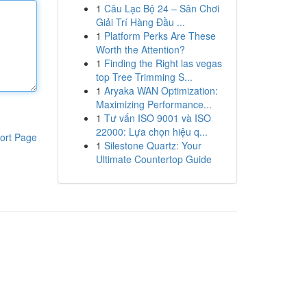
1
Câu Lạc Bộ 24 – Sân Chơi
Giải Trí Hàng Đầu ...
1
Platform Perks Are These
Worth the Attention?
1
Finding the Right las vegas
top Tree Trimming S...
1
Aryaka WAN Optimization:
Maximizing Performance...
1
Tư vấn ISO 9001 và ISO
22000: Lựa chọn hiệu q...
ort Page
1
Silestone Quartz: Your
Ultimate Countertop Guide