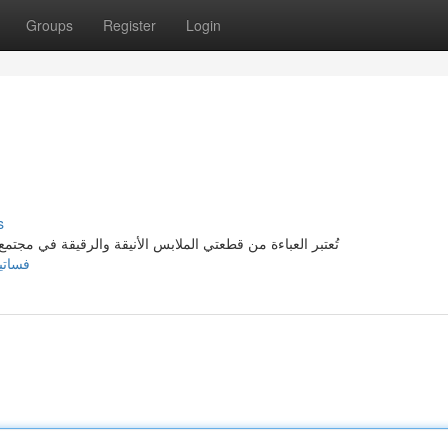
Groups
Register
Login
s
تُعتبر العباءة من قطعتي الملابس الأنيقة والرقيقة في مجتمع
فساتين-عباية-ع