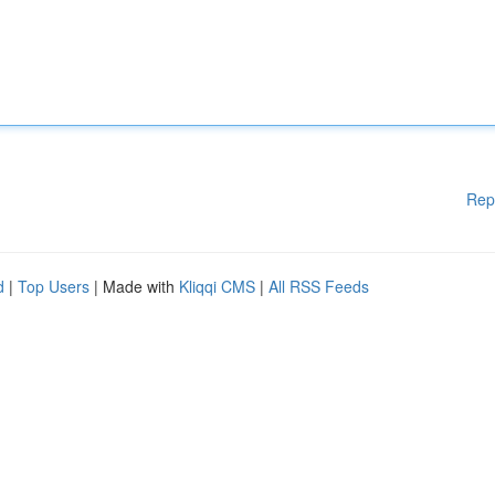
Rep
d
|
Top Users
| Made with
Kliqqi CMS
|
All RSS Feeds