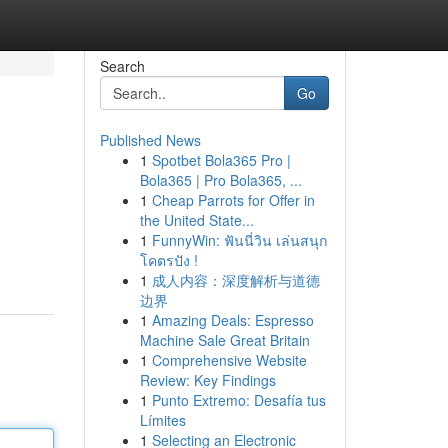
Search
Go
Published News
1
Spotbet Bola365 Pro |
Bola365 | Pro Bola365, ...
1
Cheap Parrots for Offer in
the United State...
1
FunnyWin: ฟันนี่วิน เล่นสนุก
โคตรปัง !
1
成人内容：深度解析与道德
边界
1
Amazing Deals: Espresso
Machine Sale Great Britain
1
Comprehensive Website
Review: Key Findings
1
Punto Extremo: Desafía tus
Límites
1
Selecting an Electronic