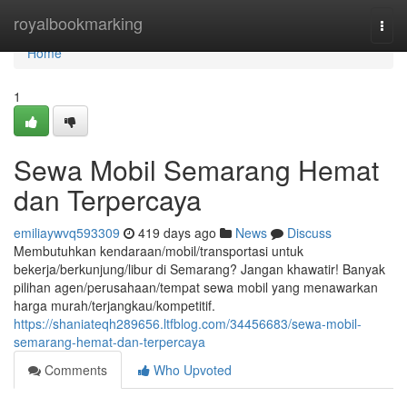
Home
royalbookmarking
Togg
navi
Home
1
Sewa Mobil Semarang Hemat
dan Terpercaya
emiliaywvq593309
419 days ago
News
Discuss
Membutuhkan kendaraan/mobil/transportasi untuk
bekerja/berkunjung/libur di Semarang? Jangan khawatir! Banyak
pilihan agen/perusahaan/tempat sewa mobil yang menawarkan
harga murah/terjangkau/kompetitif.
https://shaniateqh289656.ltfblog.com/34456683/sewa-mobil-
semarang-hemat-dan-terpercaya
Comments
Who Upvoted