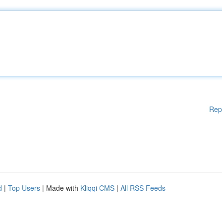
Rep
d
|
Top Users
| Made with
Kliqqi CMS
|
All RSS Feeds