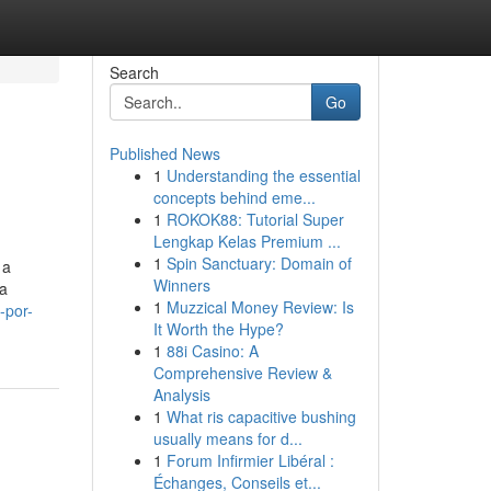
Search
Go
Published News
1
Understanding the essential
concepts behind eme...
1
ROKOK88: Tutorial Super
Lengkap Kelas Premium ...
1
Spin Sanctuary: Domain of
 a
Winners
ca
1
Muzzical Money Review: Is
-por-
It Worth the Hype?
1
88i Casino: A
Comprehensive Review &
Analysis
1
What ris capacitive bushing
usually means for d...
1
Forum Infirmier Libéral :
Échanges, Conseils et...