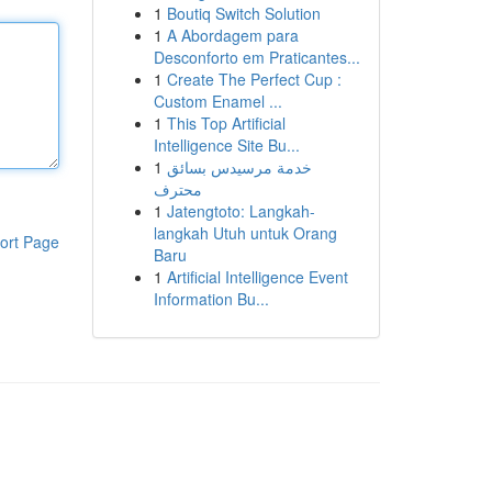
1
Boutiq Switch Solution
1
A Abordagem para
Desconforto em Praticantes...
1
Create The Perfect Cup :
Custom Enamel ...
1
This Top Artificial
Intelligence Site Bu...
1
خدمة مرسيدس بسائق
محترف
1
Jatengtoto: Langkah-
langkah Utuh untuk Orang
ort Page
Baru
1
Artificial Intelligence Event
Information Bu...