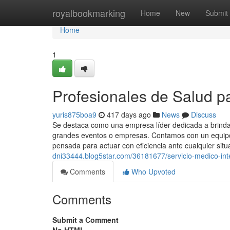
Home
royalbookmarking
Home
New
Submit
Home
1
Profesionales de Salud p
yuris875boa9
417 days ago
News
Discuss
Se destaca como una empresa líder dedicada a brindar
grandes eventos o empresas. Contamos con un equipo 
pensada para actuar con eficiencia ante cualquier situ
dni33444.blog5star.com/36181677/servicio-medico-inte
Comments
Who Upvoted
Comments
Submit a Comment