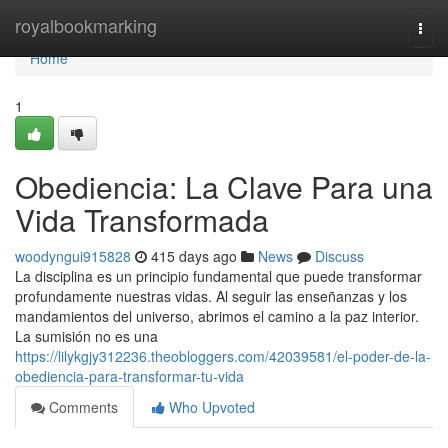
Home
royalbookmarking
Togg
navi
Home
1
Obediencia: La Clave Para una
Vida Transformada
woodyngui915828
415 days ago
News
Discuss
La disciplina es un principio fundamental que puede transformar
profundamente nuestras vidas. Al seguir las enseñanzas y los
mandamientos del universo, abrimos el camino a la paz interior.
La sumisión no es una
https://lilykgjy312236.theobloggers.com/42039581/el-poder-de-la-
obediencia-para-transformar-tu-vida
Comments
Who Upvoted