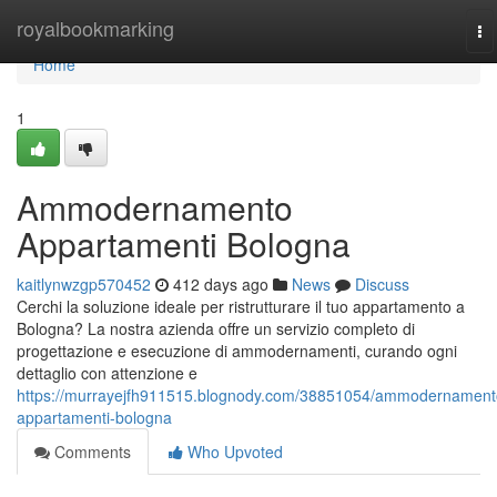
Home
royalbookmarking
To
na
Home
1
Ammodernamento
Appartamenti Bologna
kaitlynwzgp570452
412 days ago
News
Discuss
Cerchi la soluzione ideale per ristrutturare il tuo appartamento a
Bologna? La nostra azienda offre un servizio completo di
progettazione e esecuzione di ammodernamenti, curando ogni
dettaglio con attenzione e
https://murrayejfh911515.blognody.com/38851054/ammodernament
appartamenti-bologna
Comments
Who Upvoted