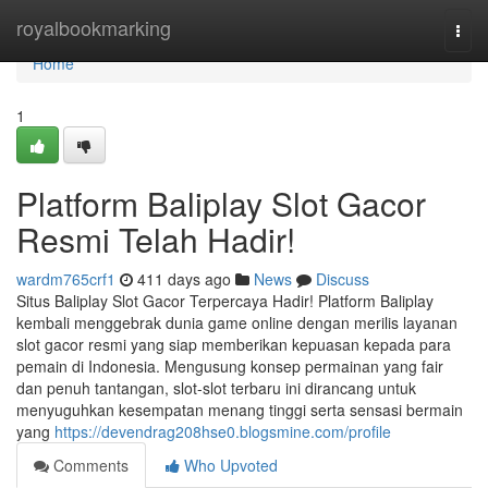
Home
royalbookmarking
Togg
navi
Home
1
Platform Baliplay Slot Gacor
Resmi Telah Hadir!
wardm765crf1
411 days ago
News
Discuss
Situs Baliplay Slot Gacor Terpercaya Hadir! Platform Baliplay
kembali menggebrak dunia game online dengan merilis layanan
slot gacor resmi yang siap memberikan kepuasan kepada para
pemain di Indonesia. Mengusung konsep permainan yang fair
dan penuh tantangan, slot-slot terbaru ini dirancang untuk
menyuguhkan kesempatan menang tinggi serta sensasi bermain
yang
https://devendrag208hse0.blogsmine.com/profile
Comments
Who Upvoted