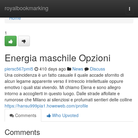
Home
royalbookmarking
Togg
navi
Home
1
Energia maschile Opzioni
piersc567pmi5
410 days ago
News
Discuss
Una coincidenza è un fatto casuale il quale accade sfornito di
alcun legame apparente verso il intreccio intellettuale oppure
emotivo i quali stai vivendo. Mi chiamo Elena e sono allegro
intorno a accoglierti in questo luogo. Dalle strade affollate e
rumorose che Milano ai silenziosi e profumati sentieri delle colline
https://hansu999pia1.howeweb.com/profile
Comments
Who Upvoted
Comments