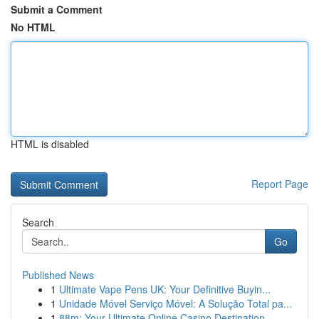
Submit a Comment
No HTML
HTML is disabled
Report Page
Search
Go
Published News
1
Ultimate Vape Pens UK: Your Definitive Buyin...
1
Unidade Móvel Serviço Móvel: A Solução Total pa...
1
88m: Your Ultimate Online Casino Destination