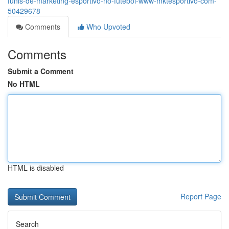
funis-de-marketing-esportivo-no-futebol-www-mktesportivo-com-
50429678
Comments
Who Upvoted
Comments
Submit a Comment
No HTML
HTML is disabled
Report Page
Search