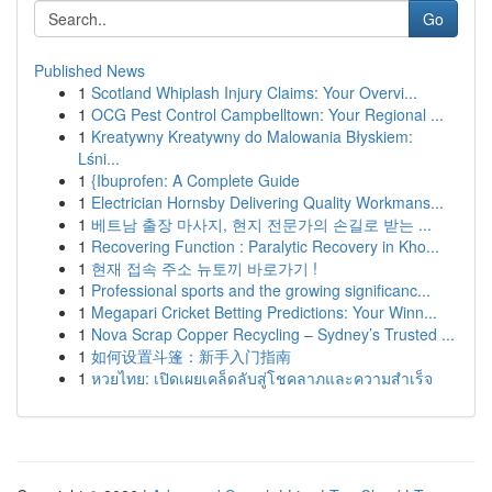
Go
Published News
1
Scotland Whiplash Injury Claims: Your Overvi...
1
OCG Pest Control Campbelltown: Your Regional ...
1
Kreatywny Kreatywny do Malowania Błyskiem:
Lśni...
1
{Ibuprofen: A Complete Guide
1
Electrician Hornsby Delivering Quality Workmans...
1
베트남 출장 마사지, 현지 전문가의 손길로 받는 ...
1
Recovering Function : Paralytic Recovery in Kho...
1
현재 접속 주소 뉴토끼 바로가기 !
1
Professional sports and the growing significanc...
1
Megapari Cricket Betting Predictions: Your Winn...
1
Nova Scrap Copper Recycling – Sydney’s Trusted ...
1
如何设置斗篷：新手入门指南
1
หวยไทย: เปิดเผยเคล็ดลับสู่โชคลาภและความสำเร็จ