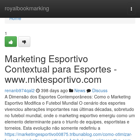
Home
royalbookmarking
Togg
navi
Home
1
Marketing Esportivo
Contextual para Esportes -
www.mktesportivo.com
renanb974qal2
398 days ago
News
Discuss
A Dimensão dos Esportes Contemporâneos: Como o Marketing
Esportivo Modifica o Futebol Mundial O cenário dos esportes
vivenciou alterações importantes nas últimas décadas, sobretudo
no futebol mundial, onde o marketing esportivo emergiu como um
elemento determinante para o triunfo de equipes, esportistas e
torneios. Esta evolução não somente redefiniu a
https://marketingesportivo00875.tribunablog.com/como-otimizar-