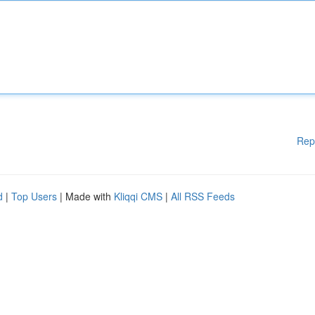
Rep
d
|
Top Users
| Made with
Kliqqi CMS
|
All RSS Feeds