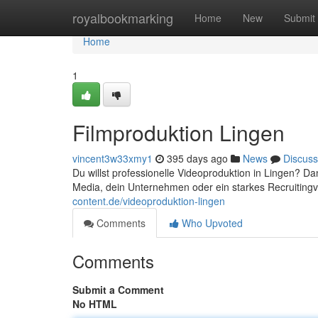
Home
royalbookmarking
Home
New
Submit
Home
1
Filmproduktion Lingen
vincent3w33xmy1
395 days ago
News
Discuss
Du willst professionelle Videoproduktion in Lingen? Dan
Media, dein Unternehmen oder ein starkes Recruitingvid
content.de/videoproduktion-lingen
Comments
Who Upvoted
Comments
Submit a Comment
No HTML