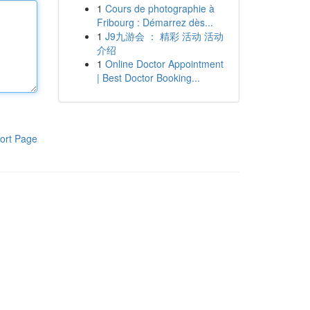
1
Cours de photographie à
Fribourg : Démarrez dès...
1
J9九游会 ： 精彩 活动 活动
介绍
1
Online Doctor Appointment
| Best Doctor Booking...
ort Page