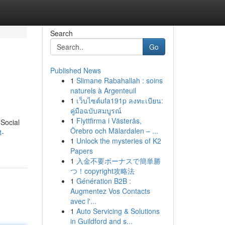
Search
Go
Published News
1
Slimane Rabahallah : soins
naturels à Argenteuil
1
เว็บไซต์ufa191p ลงทะเบียน:
คู่มือฉบับสมบูรณ์
1
Flyttfirma i Västerås,
 Social
Örebro och Mälardalen – ...
t-
1
Unlock the mysteries of K2
Papers
1
入金不要ボーナスで簡単勝
つ！copyright攻略法
1
Génération B2B :
Augmentez Vos Contacts
avec l'...
1
Auto Servicing & Solutions
in Guildford and s...