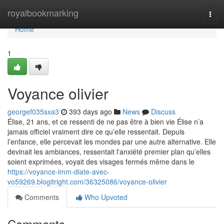
Home
royalbookmarking
Togg
navi
Home
1
Voyance olivier
georgef035sxa3
393 days ago
News
Discuss
Élise, 21 ans, et ce ressenti de ne pas être à bien vie Élise n’a
jamais officiel vraiment dire ce qu’elle ressentait. Depuis
l’enfance, elle percevait les mondes par une autre alternative. Elle
devinait les ambiances, ressentait l'anxiété premier plan qu’elles
soient exprimées, voyait des visages fermés même dans le
https://voyance-imm-diate-avec-
vo59269.blogitright.com/36325086/voyance-olivier
Comments
Who Upvoted
Comments