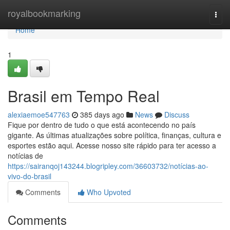
Home
royalbookmarking
Togg
navi
Home
1
Brasil em Tempo Real
alexiaemoe547763
385 days ago
News
Discuss
Fique por dentro de tudo o que está acontecendo no país
gigante. As últimas atualizações sobre política, finanças, cultura e
esportes estão aqui. Acesse nosso site rápido para ter acesso a
notícias de
https://sairanqoj143244.blogripley.com/36603732/notícias-ao-
vivo-do-brasil
Comments
Who Upvoted
Comments