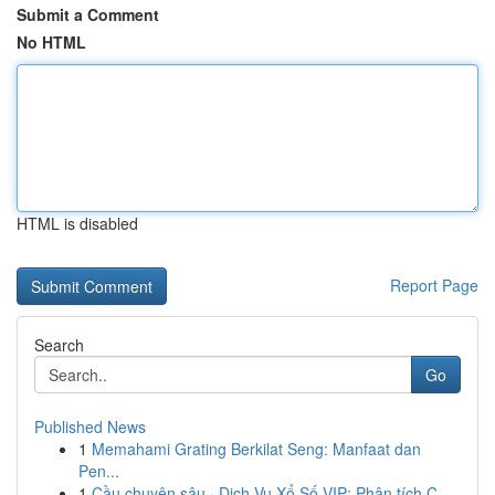
Submit a Comment
No HTML
HTML is disabled
Report Page
Search
Go
Published News
1
Memahami Grating Berkilat Seng: Manfaat dan
Pen...
1
Cầu chuyên sâu · Dịch Vụ Xổ Số VIP: Phân tích C...