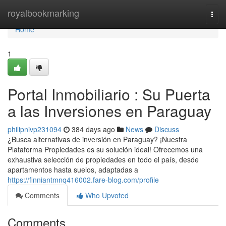
Home
royalbookmarking
Togg
navi
Home
1
Portal Inmobiliario : Su Puerta
a las Inversiones en Paraguay
philipnivp231094
384 days ago
News
Discuss
¿Busca alternativas de inversión en Paraguay? ¡Nuestra
Plataforma Propiedades es su solución ideal! Ofrecemos una
exhaustiva selección de propiedades en todo el país, desde
apartamentos hasta suelos, adaptadas a
https://finniantmnq416002.fare-blog.com/profile
Comments
Who Upvoted
Comments