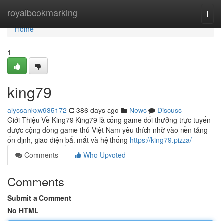
Home
royalbookmarking
Togg
navi
Home
1
king79
alyssankxw935172
386 days ago
News
Discuss
Giới Thiệu Về King79 King79 là cổng game đổi thưởng trực tuyến
được cộng đồng game thủ Việt Nam yêu thích nhờ vào nền tảng
ổn định, giao diện bắt mắt và hệ thống
https://king79.pizza/
Comments
Who Upvoted
Comments
Submit a Comment
No HTML