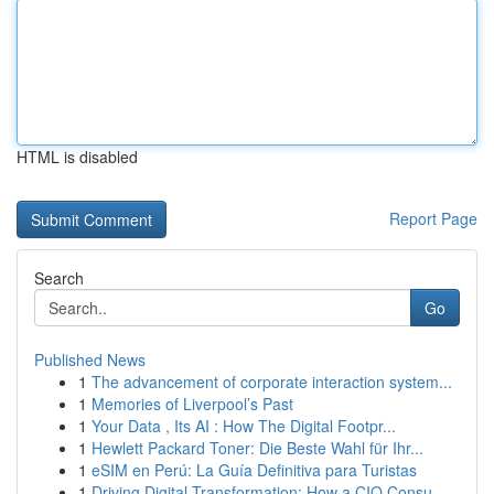
HTML is disabled
Report Page
Search
Go
Published News
1
The advancement of corporate interaction system...
1
Memories of Liverpool’s Past
1
Your Data , Its AI : How The Digital Footpr...
1
Hewlett Packard Toner: Die Beste Wahl für Ihr...
1
eSIM en Perú: La Guía Definitiva para Turistas
1
Driving Digital Transformation: How a CIO Consu...