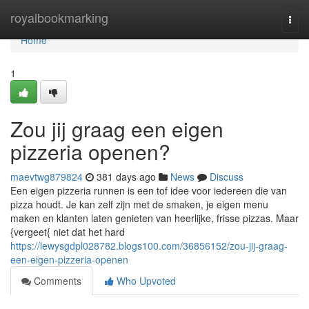
Home
royalbookmarking
Togg
navi
Home
1
Zou jij graag een eigen
pizzeria openen?
maevtwg879824
381 days ago
News
Discuss
Een eigen pizzeria runnen is een tof idee voor iedereen die van
pizza houdt. Je kan zelf zijn met de smaken, je eigen menu
maken en klanten laten genieten van heerlijke, frisse pizzas. Maar
{vergeet{ niet dat het hard
https://lewysgdpl028782.blogs100.com/36856152/zou-jij-graag-
een-eigen-pizzeria-openen
Comments
Who Upvoted