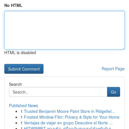
No HTML
HTML is disabled
Report Page
Search
Go
Published News
1
Trusted Benjamin Moore Paint Store in Ridgefiel...
1
Frosted Window Film: Privacy & Style for Your Home
1
Ventajas de viajar en grupo Descubre el Norte ...
1
HITWINBET ทางเข้า: คู่มือฉบับสมบูรณ์สำหรับผู้เล...