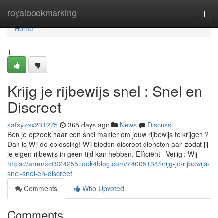
Home
royalbookmarking
Togg
navi
Home
1
Krijg je rijbewijs snel : Snel en
Discreet
safayzax231275
365 days ago
News
Discuss
Ben je opzoek naar een snel manier om jouw rijbewijs te krijgen ?
Dan is Wij de oplossing! Wij bieden discreet diensten aan zodat jij
je eigen rijbewijs in geen tijd kan hebben. Efficiënt : Veilig : Wij
https://arranxctl924255.look4blog.com/74605134/krijg-je-rijbewijs-
snel-snel-en-discreet
Comments
Who Upvoted
Comments