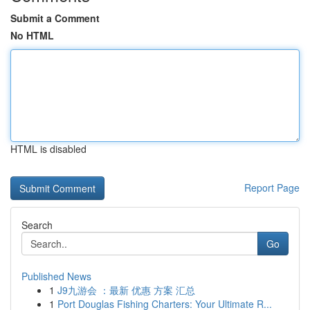
Submit a Comment
No HTML
HTML is disabled
Report Page
Search
Go
Published News
1
J9九游会 ：最新 优惠 方案 汇总
1
Port Douglas Fishing Charters: Your Ultimate R...