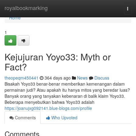
Home
royalbookmarking
Togg
navi
Home
1
Kejujuran Yoyo33: Myth or
Fact?
theopeqm450441
364 days ago
News
Discuss
Bisakah Yoyo33 benar-benar memberikan kemenangan dalam
permainan judi? Atau apakah itu hanya mitos yang beredar luas?
Banyak orang yang tanyakan kebenaran di balik klaim Yoyo33.
Beberapa menyebutkan bahwa Yoyo33 adalah
https://joanujxg092141.blue-blogs.com/profile
Comments
Who Upvoted
Comments