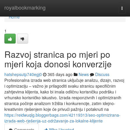
Home
royalbookmarking
Togg
navi
Home
1
Razvoj stranica po mjeri po
mjeri koja donosi konverzije
hatshepsutp740egj0
365 days ago
News
Discuss
Profesionalna izrada web stranica uključuje analizu, dizajn, razvoj
i optimizaciju – važno je prilagoditi svaku stranicu specifičnim
zahtjevima klijenta, kako bi imala odličnu korisničku podršku i
vrhunsko korisničko iskustvo. Izrada responzivnih i optimiziranih
stranica počinje analizom tržišta i konkurencije, zatim idejno-
kreativnim rješenjem koje će privući pažnju i potaknuti na
https://reidwuqlg.bloggerbags.com/42119313/seo-optimizirana-
izrada-web-rješenja-uz-održavanje-za-lokalne-klijente
Comments
Who Upvoted