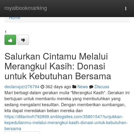
Home
royalbookmarking
Togg
navi
Home
1
Salurkan Cintamu Melalui
Merangkul Kasih: Donasi
untuk Kebutuhan Bersama
declanxpzr276794
362 days ago
News
Discuss
Mari berbagi dalam gerakan mulia "Merangkul Kasih". Gerakan ini
bertujuan untuk membantu mereka yang membutuhkan yang
sedang mengalami kesulitan. Dengan memberikan sumbangan,
kita dapat meredakan beban mereka dan
https://dillanlvvh792899.smblogsites.com/35801547/tunjukkan-
kepedulianmu-melalui-merangkul-kasih-donasi-untuk-kebutuhan-
bersama