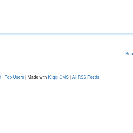
Rep
d
|
Top Users
| Made with
Kliqqi CMS
|
All RSS Feeds