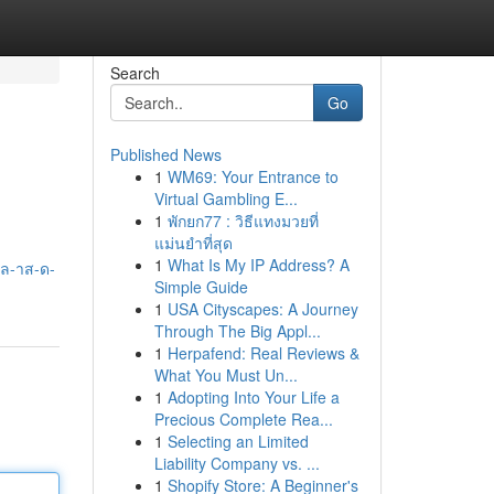
Search
Go
Published News
1
WM69: Your Entrance to
Virtual Gambling E...
1
พักยก77 : วิธีแทงมวยที่
แม่นยำที่สุด
1
What Is My IP Address? A
วล-าส-ด-
Simple Guide
1
USA Cityscapes: A Journey
Through The Big Appl...
1
Herpafend: Real Reviews &
What You Must Un...
1
Adopting Into Your Life a
Precious Complete Rea...
1
Selecting an Limited
Liability Company vs. ...
1
Shopify Store: A Beginner's