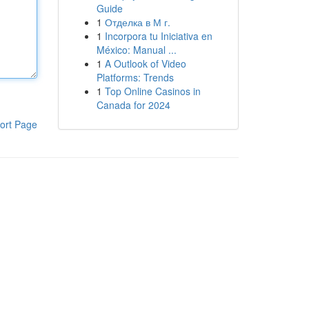
Guide
1
Отделка в М г.
1
Incorpora tu Iniciativa en
México: Manual ...
1
A Outlook of Video
Platforms: Trends
1
Top Online Casinos in
Canada for 2024
ort Page