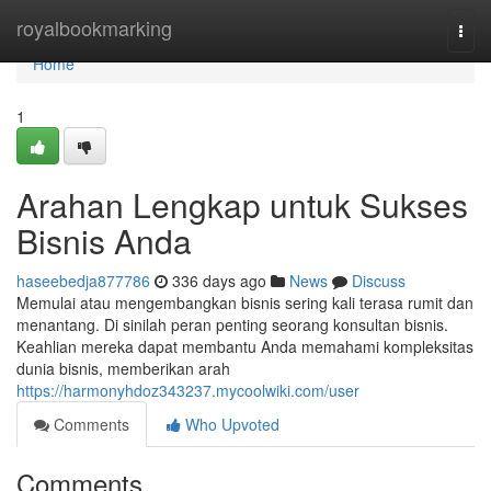
Home
royalbookmarking
Togg
navi
Home
1
Arahan Lengkap untuk Sukses
Bisnis Anda
haseebedja877786
336 days ago
News
Discuss
Memulai atau mengembangkan bisnis sering kali terasa rumit dan
menantang. Di sinilah peran penting seorang konsultan bisnis.
Keahlian mereka dapat membantu Anda memahami kompleksitas
dunia bisnis, memberikan arah
https://harmonyhdoz343237.mycoolwiki.com/user
Comments
Who Upvoted
Comments