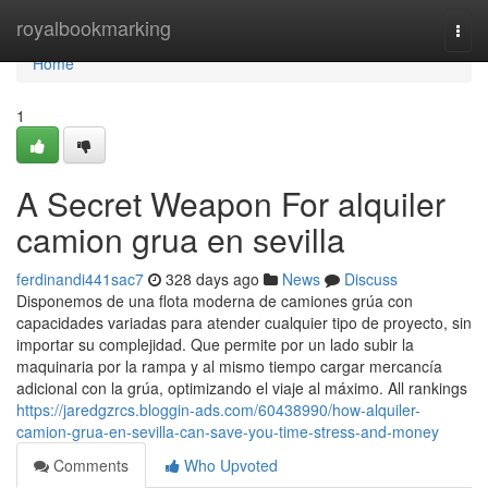
Home
royalbookmarking
Togg
navi
Home
1
A Secret Weapon For alquiler
camion grua en sevilla
ferdinandi441sac7
328 days ago
News
Discuss
Disponemos de una flota moderna de camiones grúa con
capacidades variadas para atender cualquier tipo de proyecto, sin
importar su complejidad. Que permite por un lado subir la
maquinaria por la rampa y al mismo tiempo cargar mercancía
adicional con la grúa, optimizando el viaje al máximo. All rankings
https://jaredgzrcs.bloggin-ads.com/60438990/how-alquiler-
camion-grua-en-sevilla-can-save-you-time-stress-and-money
Comments
Who Upvoted