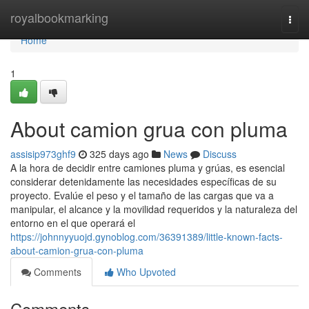
Home
royalbookmarking
Togg
navi
Home
1
About camion grua con pluma
assisip973ghf9
325 days ago
News
Discuss
A la hora de decidir entre camiones pluma y grúas, es esencial
considerar detenidamente las necesidades específicas de su
proyecto. Evalúe el peso y el tamaño de las cargas que va a
manipular, el alcance y la movilidad requeridos y la naturaleza del
entorno en el que operará el
https://johnnyyuojd.gynoblog.com/36391389/little-known-facts-
about-camion-grua-con-pluma
Comments
Who Upvoted
Comments