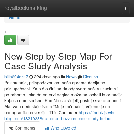
Home
royalbookmarking
Togg
navi
Home
1
New Step by Step Map For
Case Study Analysis
billh294czn7
324 days ago
News
Discuss
Bez sumnje, prilagođavanjem naše opreme dobijamo
pristupačnost. Zato što činimo da odgovara našim ukusima i
potrebama, tako da na prvi pogled možemo locirati informacije
koje su nam korisne. Kao što ste vidjeli, postoje sve prednosti.
Ako vam nedostaje ikona "Moje računalo", Vrijeme je da
nadogradite na verziju “This Computer
https://finnhlzjs.win-
blog.com/18219238/rumored-buzz-on-case-study-helper
Comments
Who Upvoted