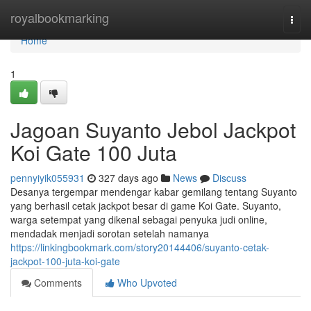
Home
royalbookmarking
Togg
navi
Home
1
Jagoan Suyanto Jebol Jackpot
Koi Gate 100 Juta
pennyiyik055931
327 days ago
News
Discuss
Desanya tergempar mendengar kabar gemilang tentang Suyanto
yang berhasil cetak jackpot besar di game Koi Gate. Suyanto,
warga setempat yang dikenal sebagai penyuka judi online,
mendadak menjadi sorotan setelah namanya
https://linkingbookmark.com/story20144406/suyanto-cetak-
jackpot-100-juta-koi-gate
Comments
Who Upvoted