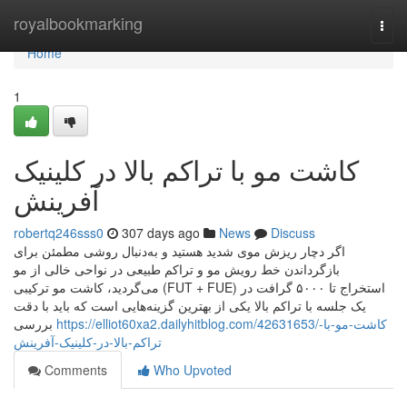
Home
royalbookmarking
Togg
navi
Home
1
کاشت مو با تراکم بالا در کلینیک
آفرینش
robertq246sss0
307 days ago
News
Discuss
اگر دچار ریزش موی شدید هستید و به‌دنبال روشی مطمئن برای
بازگرداندن خط رویش مو و تراکم طبیعی در نواحی خالی از مو
می‌گردید، کاشت مو ترکیبی (FUT + FUE) استخراج تا ۵۰۰۰ گرافت در
یک جلسه با تراکم بالا یکی از بهترین گزینه‌هایی است که باید با دقت
https://elliot60xa2.dailyhitblog.com/42631653/کاشت-مو-با-
بررسی
تراکم-بالا-در-کلینیک-آفرینش
Comments
Who Upvoted