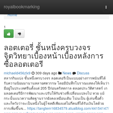
Home
royalbookmarking
Togg
navi
Home
1
ลอตเตอรี่ ชั้นหนึ่งครบวงจร
จิตวิทยาเบื้องหน้าเบื้องหลังการ
ซื้อลอตเตอรี
michaeld456zlx9
309 days ago
News
Discuss
สลากกินแบ่ง ชั้นหนึ่งครบวงจร ลอตเตอรีเป็นแบบอย่างการพนันที่ได้
รับความนิยมมานานหลายศตวรรษ โดยมีบันทึกโบราณแสดงให้เห็นว่า
มีอยู่ในประเทศจีนตั้งแต่ 205 ปีก่อนคริสตกาล ตลอดประวัติศาสตร์ เก
มลอตเตอรีมีการพัฒนาและปรับให้กับช่วงที่เปลี่ยนแปลงไป หวย แม้
กระนั้นแนวความคิดฐานรากยังคงเหมือนเดิม โน่นเป็น ผู้เล่นซื้อตั๋ว
และก็หวังว่าจะเป็นหนึ่งในผู้โชคดีเพียงแต่ไม่กี่คนที่ได้รับเงินโตด้วย
การเพิ่มขึ้นข...
https://tangtem16834579.atualblog.com/44154147/