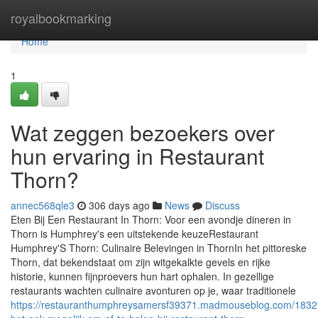
Home
royalbookmarking
Home
1
Wat zeggen bezoekers over
hun ervaring in Restaurant
Thorn?
annec568qle3
306 days ago
News
Discuss
Eten Bij Een Restaurant In Thorn: Voor een avondje dineren in
Thorn is Humphrey's een uitstekende keuzeRestaurant
Humphrey'S Thorn: Culinaire Belevingen in ThornIn het pittoreske
Thorn, dat bekendstaat om zijn witgekalkte gevels en rijke
historie, kunnen fijnproevers hun hart ophalen. In gezellige
restaurants wachten culinaire avonturen op je, waar traditionele
https://restauranthumphreysamersf39371.madmouseblog.com/1832