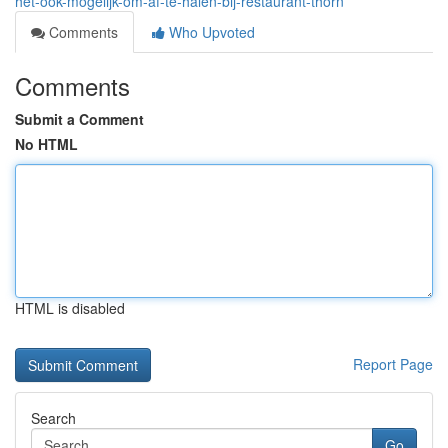
het-ook-mogelijk-om-af-te-halen-bij-restaurant-thorn
Comments
Who Upvoted
Comments
Submit a Comment
No HTML
HTML is disabled
Report Page
Search
Go