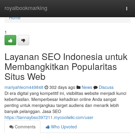
Home
royalbookmarking
Togg
navi
Home
1
Layanan SEO Indonesia untuk
Membangkitkan Popularitas
Situs Web
mariyahlecm449848
302 days ago
News
Discuss
Di era digital yang kompetitif ini, visibilitas website menjadi kunci
keberhasilan. Memperbesar kehadiran online Anda sangat
penting untuk menjangkau target audiens dan menarik lebih
banyak pelanggan. Jasa SEO
https://tiannaybso397211.mycoolwiki.com/user
Comments
Who Upvoted