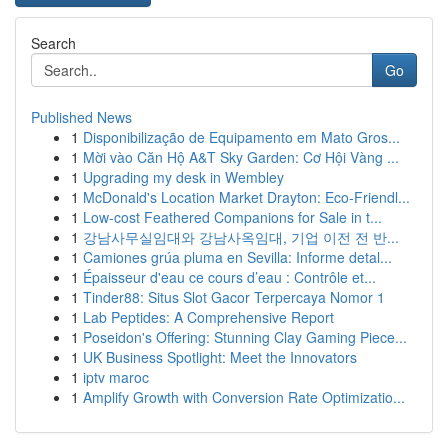
Search
Go
Published News
1
Disponibilização de Equipamento em Mato Gros...
1
Mời vào Căn Hộ A&T Sky Garden: Cơ Hội Vàng ...
1
Upgrading my desk in Wembley
1
McDonald's Location Market Drayton: Eco-Friendl...
1
Low-cost Feathered Companions for Sale in t...
1
강남사무실임대와 강남사옥임대, 기업 이전 전 반...
1
Camiones grúa pluma en Sevilla: Informe detal...
1
Épaisseur d'eau ce cours d’eau : Contrôle et...
1
Tinder88: Situs Slot Gacor Terpercaya Nomor 1
1
Lab Peptides: A Comprehensive Report
1
Poseidon's Offering: Stunning Clay Gaming Piece...
1
UK Business Spotlight: Meet the Innovators
1
iptv maroc
1
Amplify Growth with Conversion Rate Optimizatio...