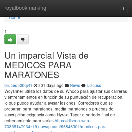
Home
royalbookmarking
Togg
navi
Home
1
Un imparcial Vista de
MEDICOS PARA
MARATONES
bruceo500qvt1
301 days ago
News
Discuss
Woyshner utiliza los datos de su Whoop para ajustar sus carreras
y entrenamientos en función de su puntuación de recuperación,
lo que puede ayudar a avisar lesiones. Corredores que se
preparan para maratones, media maratones o pruebas de
suscripción exigencia como Hyrox. Taper o período final de
entrenamiento para varias
https://diseno-web-
70358147034z19.qowap.com/96846301/medicos-para-