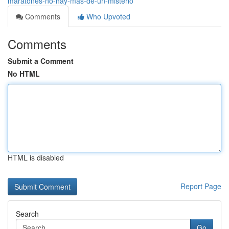
maratones-no-hay-más-de-un-misterio
Comments
Who Upvoted
Comments
Submit a Comment
No HTML
HTML is disabled
Report Page
Search
Go