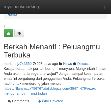
Home
royalbookmarking
Togg
navi
Home
1
Berkah Menanti : Peluangmu
Terbuka
mariaheijz743550
293 days ago
News
Discuss
Kesejahteraan tak pernah berhenti menyapa. Mungkinkah impian
Anda akan harta segera terwujud? Jangan sampai kesempatan
emas ini bergabung dari genggaman Anda. Peluangmu Terbuka
hadir untuk mendorong jalan menuju
https://tiffanywxcx756767.dailyblogzz.com/38471479/rezeki-
mengghampiri-mimpi-indah
Comments
Who Upvoted