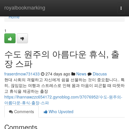
Home
royalbookmarking
Togg
navi
Home
1
수도 원주의 아름다운 휴식, 출
장 스파
fraserdmow731433
274 days ago
News
Discuss
현대 사회의 격렬하고 자신에게 쉼을 선물하는 것이 중요합니다.. 특
히, 끊임없는 여행과 스트레스로 인해 몸과 마음이 피곤할 때 따뜻하
고 휴식을 제공하는 출장
https://ihannawzzc654172.gynoblog.com/37076952/수도-원주의-
아름다운-휴식-출장-스파
Comments
Who Upvoted
Comments